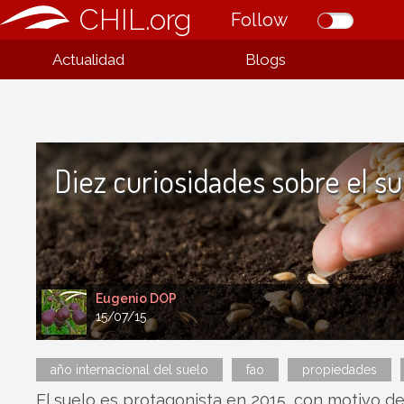
CHIL.org
Follow
Actualidad
Blogs
Diez curiosidades sobre el su
Eugenio DOP
15/07/15
año internacional del suelo
fao
propiedades
El suelo es protagonista en 2015, con motivo de