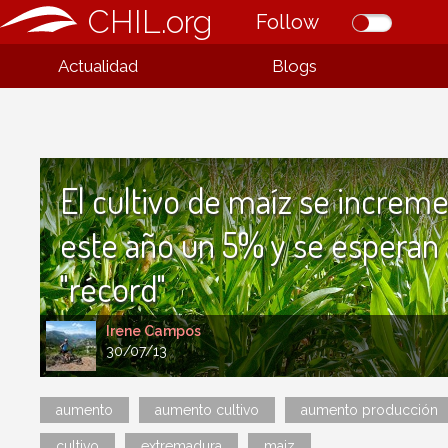
CHIL.org
Follow
Actualidad
Blogs
El cultivo de maíz se increm
este año un 5% y se esperan 
"récord"
Irene Campos
30/07/13
aumento
aumento cultivo
aumento producción
cultivo
extremadura
maiz