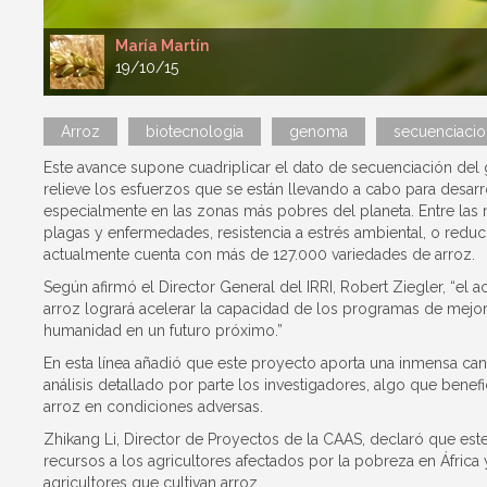
María Martín
19/10/15
Arroz
biotecnologia
genoma
secuenciacio
Este avance supone cuadriplicar el dato de secuenciación de
relieve los esfuerzos que se están llevando a cabo para desarr
especialmente en las zonas más pobres del planeta. Entre las m
plagas y enfermedades, resistencia a estrés ambiental, o reducc
actualmente cuenta con más de 127.000 variedades de arroz.
Según afirmó el Director General del IRRI, Robert Ziegler, “e
arroz logrará acelerar la capacidad de los programas de mejor
humanidad en un futuro próximo.”
En esta línea añadió que este proyecto aporta una inmensa can
análisis detallado por parte los investigadores, algo que benefi
arroz en condiciones adversas.
Zhikang Li, Director de Proyectos de la CAAS, declaró que est
recursos a los agricultores afectados por la pobreza en África
agricultores que cultivan arroz.