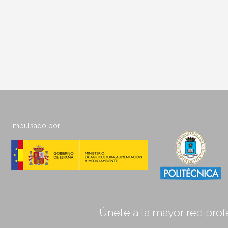
Impulsado por:
Únete a la mayor red profe