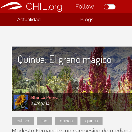
CHIL.org
Follow
Actualidad
Blogs
Quinua: El grano mágico
Blanca Perez
24/09/14
cultivo
fao
quinoa
quinua
Modesto Fernández, un campesino de mediana