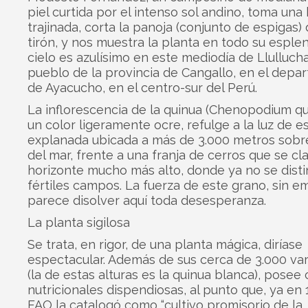
piel curtida por el intenso sol andino, toma una
trajinada, corta la panoja (conjunto de espigas)
tirón, y nos muestra la planta en todo su esplen
cielo es azulísimo en este mediodía de Llullucha
pueblo de la provincia de Cangallo, en el depa
de Ayacucho, en el centro-sur del Perú.
La inflorescencia de la quinua (Chenopodium qu
un color ligeramente ocre, refulge a la luz de e
explanada ubicada a más de 3.000 metros sobre
del mar, frente a una franja de cerros que se cl
horizonte mucho más alto, donde ya no se dist
fértiles campos. La fuerza de este grano, sin e
parece disolver aquí toda desesperanza.
La planta sigilosa
Se trata, en rigor, de una planta mágica, diríase
espectacular. Además de sus cerca de 3.000 va
(la de estas alturas es la quinua blanca), posee
nutricionales dispendiosas, al punto que, ya en 
FAO la catalogó como “cultivo promisorio de la