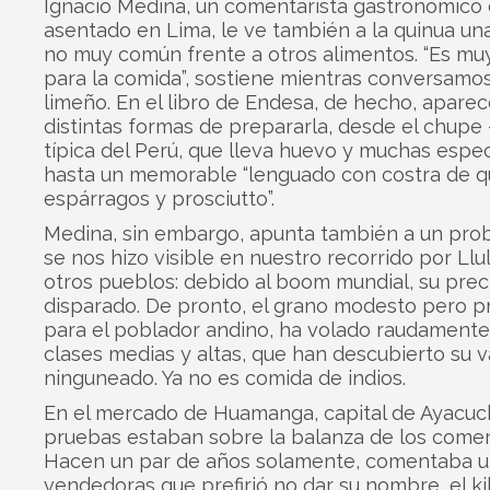
Ignacio Medina, un comentarista gastronómico
asentado en Lima, le ve también a la quinua un
no muy común frente a otros alimentos. “Es muy
para la comida”, sostiene mientras conversamo
limeño. En el libro de Endesa, de hecho, apare
distintas formas de prepararla, desde el chup
típica del Perú, que lleva huevo y muchas espe
hasta un memorable “lenguado con costra de q
espárragos y prosciutto”.
Medina, sin embargo, apunta también a un pro
se nos hizo visible en nuestro recorrido por Llu
otros pueblos: debido al boom mundial, su prec
disparado. De pronto, el grano modesto pero p
para el poblador andino, ha volado raudamente 
clases medias y altas, que han descubierto su v
ninguneado. Ya no es comida de indios.
En el mercado de Huamanga, capital de Ayacuch
pruebas estaban sobre la balanza de los comer
Hacen un par de años solamente, comentaba u
vendedoras que prefirió no dar su nombre, el k