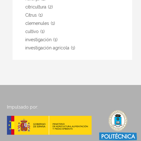
citricultura
(2)
Citrus
(1)
clemenules
(1)
cultivo
(1)
investigación
(1)
investigación agrícola
(1)
Impulsado por: