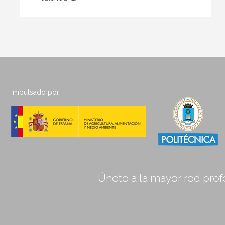
Impulsado por:
Únete a la mayor red profe