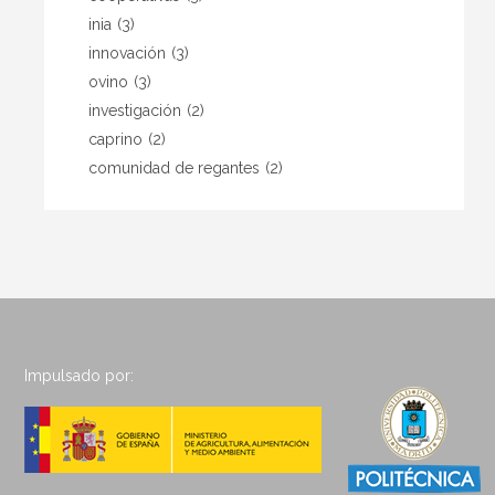
inia
(3)
innovación
(3)
ovino
(3)
investigación
(2)
caprino
(2)
comunidad de regantes
(2)
Impulsado por: