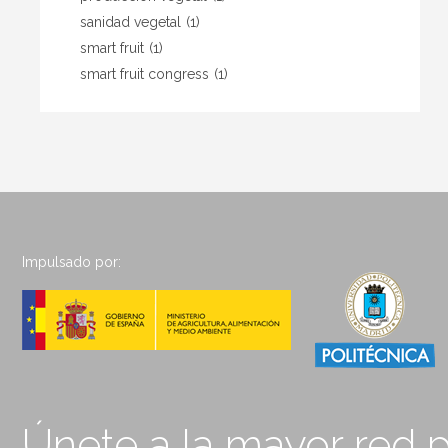
sanidad vegetal
(1)
smart fruit
(1)
smart fruit congress
(1)
Impulsado por:
Únete a la mayor red p