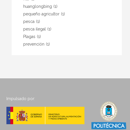
huanglongbing
(1)
pequeño agricultor
(1)
pesca
(1)
pesca ilegal
(1)
Plagas
(1)
prevención
(1)
Impulsado por: