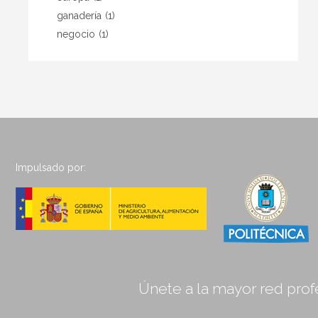
ganadería
(1)
negocio
(1)
Impulsado por:
Únete a la mayor red profe