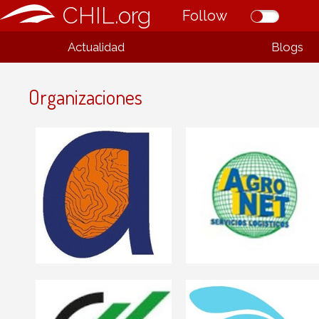
CHIL.org
Follow
Actualidad
Blogs
Organizaciones
Agritec Ingenieros.
Formación y
Agronet
asesoramiento en
agricultura. Creemos en
la agricultura y en sus
profesionales.
AUAMADRID