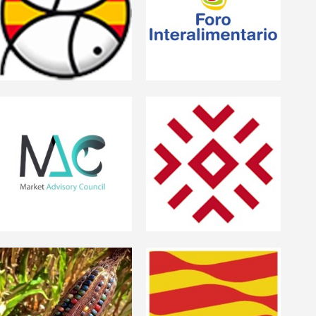
Foro Interalimentario
Federación española de
pescaderías
especializadas
Máster
Market Advisory
Council
Producción y Sanidad
Animal
Redes de Agroecología
Reforma de la PAC