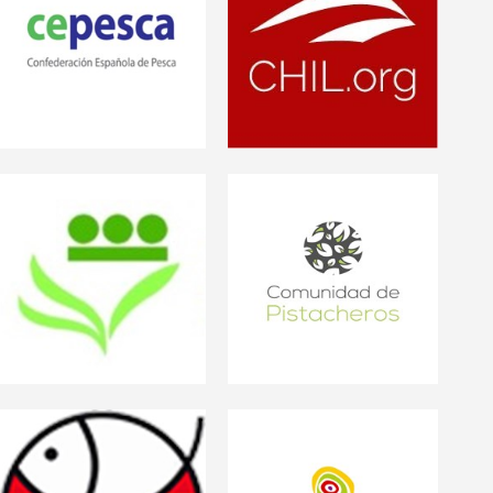
Cepesca
chilorg
Comunidad de
Pistacheros
Colegio Oficial de
Trabajando por la unión
Ingenieros Agrónomos
entre agricultores,
de Centro y Canarias
técnicos y
comercializadores de
pistachos españoles.
Fedepesca