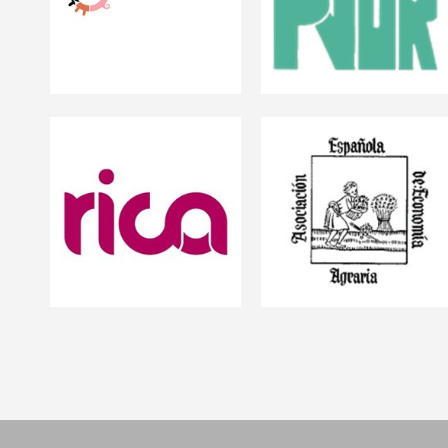
S2013/ABI-2913
Urbana y Rural. Jardines
MEDGAN-CM
y Agricultura Urbana
Sociedad Española de
RICA
Economía Agraria
RED DE INTERCAMBIO
DE CONOCIMIENTO
Sociedad Española de
AGROALIMENTARIO
Economía Agraria