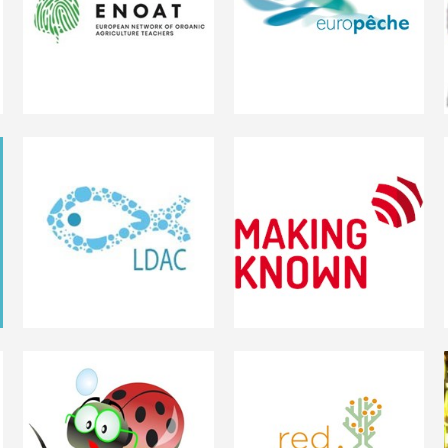
European Network of
Organisations of Fishing
Organic Agriculture
Enterprises in the
Teachers
European Union
LDAC
MakingKnown
Red de ATRIAS
Red ATESVE de
Comunitat Valenciana
Extremadura