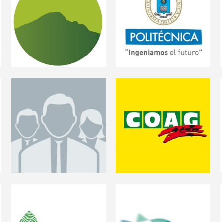
Biopenyagolosa Coop.
Master en Gestión de la
Calidad Alimentaria de la
UPM
COAG
Coordinadora de
circe
Organizaciones de
Agricultores y
Ganaderos
Europeche
ENOAT
Association of National