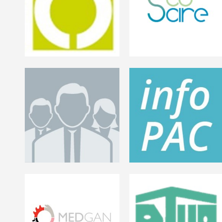
Agroalimentarias de
Observatorio de la
España
Producción Ecológica
Información sobre la
PAC
Grupo Operativo - QM
Website del FEGA para
transmitir las últimas
novedades de la PAC
Pronatur
MEDGAN
Estudio de la Naturación