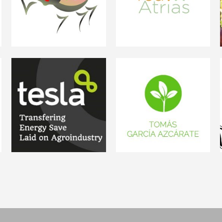
Técnicos de producción
Agrupaciones técnicas
integrada de la
de sanidad vegetal
Comunidad Valenciana
TESLAPROJECT
TOMAS GARCIA
AZCARATE
Transfering Energy Save
Laid on Agroindustry