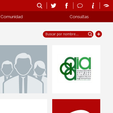
Comunidad
Consultas
Asociación de Antiguos
Alumnos ETSIA
Asesores de Aragón
Antiguos Alumnos de la
Asesores de Aragon
ETS INGENIEROS
AGRONOMOS