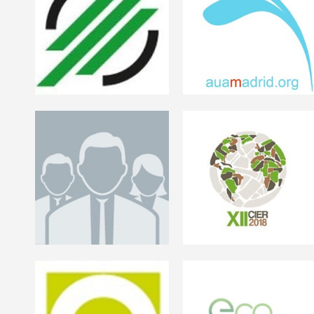
ASUPEX
Asociación para el
...
cuidado del acuífero
terciario de Madrid
Ciencias Agrarias y
Bioeconomìa
CIER 2018
Te enseñamos a
gestionar la
sostenibilidad
Cooperativas
Ecoscire