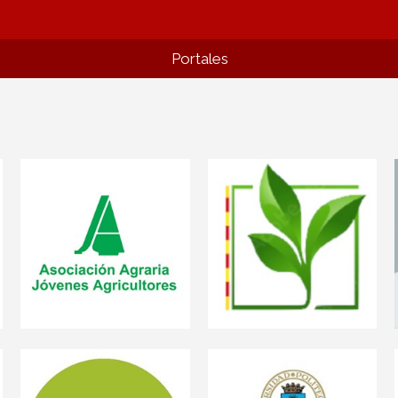
Portales
Asesores
Asaja-Aragon
Asesores Agrarios de
Aragón
Calidad Alimentaria