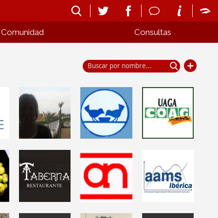
Comunidad
Consultas
Palma de
LUZ RIVERO
Mallorca
UAGA-COAG
SANCHEZ
.
Banco de
Belchite
al
INGENIERO
Alimentos de
Asociación
AGRONOMO
Palma de
Mallorca //
A. NAVARRO,
AAMS Ibérica
A Taberna
S.A.
Componentes
Cocina casera,
Socio ACEFER.
de Ag. Precisión
tradicional y
Asoc. Comercial
y de
gallega
Española
pulverizadores.
Fertizantes