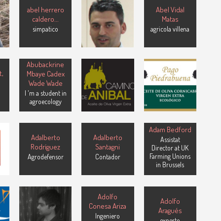
ez
abel herrero
Abel Vidal
Abel ORTEGO
caldero
...
Matas
or
TESLA member
simpatico
agricola villena
Abubackrine
ACEITE PAGO
Aceite Camino
t,
Mbaye Cadex
PIEDRABUENA
de Anibal
Wade Wade
Aceite
Aceite de Oliva
ecológico,variedad
I 'm a student in
Vírgen Extra
cornicabra
agroecology
L
Adam Bedford
Adalberto
Adalberto
.
Assistat
Rodríguez
Santagni
al
Director at UK
Farming Unions
Agrodefensor
Contador
in Brussels
adnan
Adolfo
Adolfo
rasheed
e
Conesa Ariza
Aragués
i am intresting
Ingeniero
e
in research in
experto