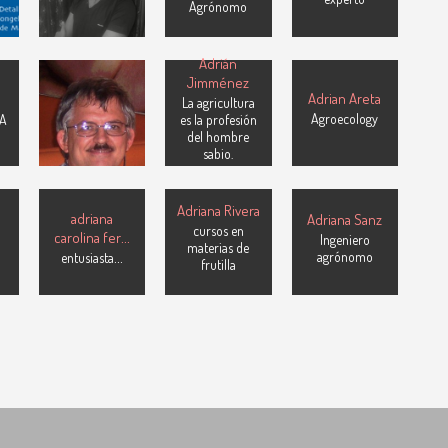
Agrónomo
green houses
Adriaan van
Adrián
Niekerk
Jimménez
Adrian Areta
Manager
La agricultura
Agroecology
PA
irrigation test
es la profesión
labs at ARC-IAE
del hombre
(ILI)
sabio.
Adriana Rivera
adriana
Adriana Sanz
cursos en
carolina fer
...
Ingeniero
materias de
agrónomo
entusiasta
...
frutilla