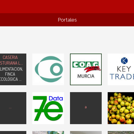
Portales
KEYTRADE
CASERIA
COAG El
IBERIA S.L.
Ciudad
STURIANA L
...
Mirador -San
Socio ACEFER
Rodrigo
LIMENTACION,
Javier-
Asoc. Comerci
FINCA
Suministros...
Española
Asociación
ECOLÓGICA
...
Fertizantes
7eDATA
Soluciones TIC
...
a
a c
para el Sector
Agroalimentario
Abel Garcia