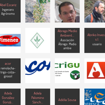
Abel Gonzál
Abel González
del Castillo
Abel Escariz
Márquez
García
Balmaseda
Ingeniero
Profesional p
Tecnico del
Técnico
Agrónomo
el Desarrollo
Laboratorio
especialista
Sostenible
Pistacho
ABONOS
ABONOS
Abrego Medio
VIAGUADO,
JIMÉNEZ, S.L.
Abriko Inves
Ambient
...
S.A.
Socio ACEFER.
s.l.
Asociación
Socio ACEFER.
soc. Comercial
Ábrego: Medio
usuario
Asoc. Comercial
Española
ambie
Española
Fertizantes
Fertizantes
ACOR
(Sociedad
ACRIGUARDA
ACTEL SCC
acor
Cooperativa
de Criadores de
Socio ACEFER
General
remolacha-
Ruminantes do
Asoc. Comerci
trigo-colza-
Agropecuaria)
Concelho
Española
girasol
Azúcar, aceites
Guarda
Fertizantes
alimentarios,
biodiesel, etc.
ADEPESCA
Adela
Adela
Asociación d
González
Palomino
Adélia Sousa
Empresarios
Gonzá
...
Sánch
...
Detallistas d