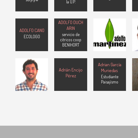
la U.P.
ADOLFO
ADOLFO DUCH
MARTÍNEZ, S.A.
ARIN
ADOLFO CANO
Socio ACEFER.
servicio de
ECOLOGO
Asoc. Comercial
citricos coop
Española
BENIHORT
Fertizantes
Adrian García
Adrian Barez
Adrián Encijo
Muriedas
Ingeniero
Pérez
Estudiante
Agronomo
H
Paisajísmo