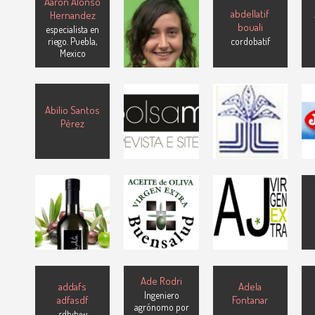
Aaron Alonso
Vera
abdellatif
Hernandez
Estudiante de
bouali
especialista en
doctorado -
riego. Puebla,
cordobatif
ETSI
Mexico
Agrónomos
(UPM)
ABONOS
GUTIÉRREZ,
abolsamia
S.A.
Abilio Santos
Revista e Site de
Socio ACEFER.
Pérez
Mecanização
A
Asoc. Comercial
Agrícola
Española
Fertizantes
ACEITES
ACEITUNAS
Aceites Alba
GUADALQUIVIR
JAÉN
SCA
Producción y
venta de Aceite
Productores de
Fabricación y
de Oliva Virgen
AOVE Picual &
envasado Aceite
Extra
Arbequina
Oliva Virgen
Extra
Ade Rodri
addafs
Adela
Ingeniero
adfasdf
Fontanar
agrónomo por
sdtytyw
-