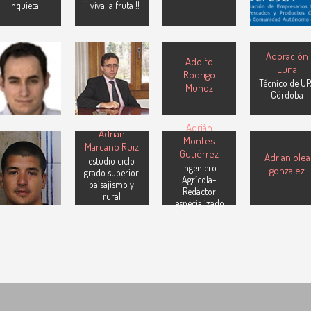
Inquieta
¡¡ viva la fruta !!
Pescados
Adolfo Moya
Adoración
Adolfo Ortega
Adolfo
González
Luna
Ingeniero
Rodrigo
Profesor e
Agrónomo del
Técnico de U
Muñoz
Investigador
Estado
Córdoba
ETSIA UPM
Adrián
Adrián
Montes
Marcano Ruiz
Adrian Gomez
Gutiérrez
Adrian olea
estudio ciclo
del Rio
Ingeniero
gonzalez
grado superior
eras,Cantabria
Agrícola-
paisajismo y
Redactor
rural
especializado