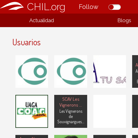
CHIL.org
Follow
Actualidad
Blogs
Usuarios
¡A TU SALUD!
Alba de
A
Asociación de
Fuentesaúco
Tormes
Consumidores
A
Suministros...
Ecológicos de
Suministros...
Manzanare
SCAV Les
UAGA-COAG
Vignerons
...
. .
Calatalud
Les Vignerons
.
Asociación
de
Souvignargues
...
Aba
Castañeda