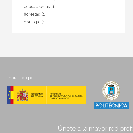
ecossistemas
(1)
florestas
(1)
portugal
(1)
Impulsado por:
Únete a la mayor red profe