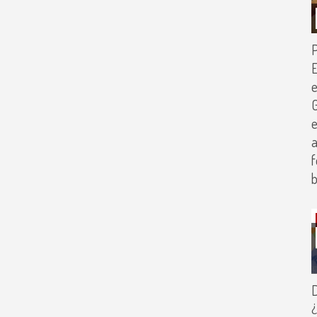
E
e
G
e
a
f
b
D
¿