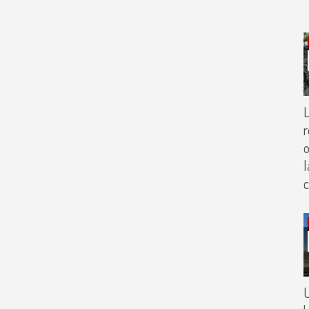
L
r
o
l
c
U