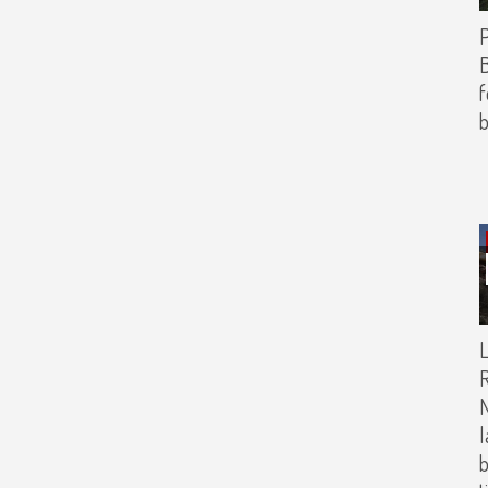
P
B
f
b
L
R
N
l
b