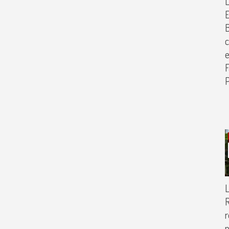
E
B
c
e
F
P
L
R
r
p