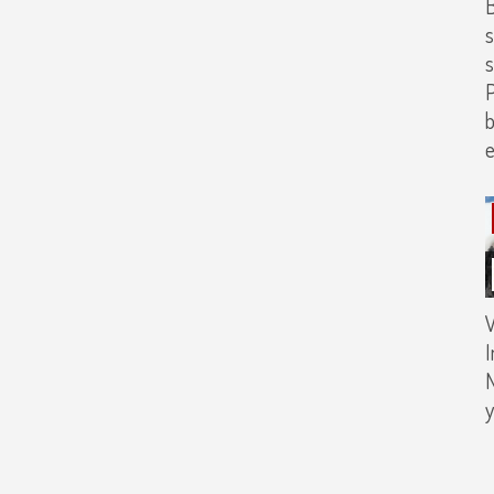
B
s
s
P
b
e
V
I
N
y