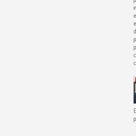
i
e
e
p
p
c
E