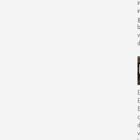
i
i
g
b
v
d
E
E
B
c
d
v