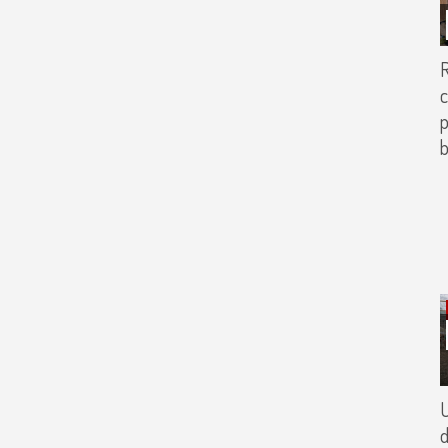
R
c
p
b
U
d