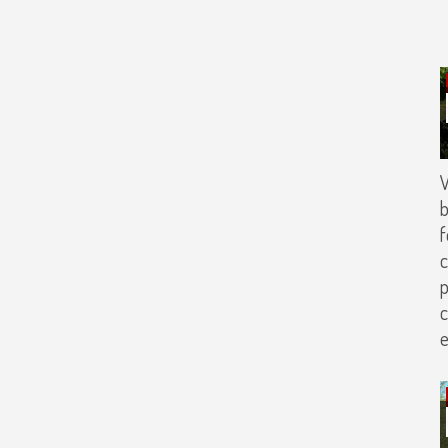
V
b
f
c
p
c
e