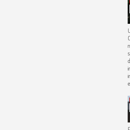
U
C
n
s
d
i
i
E