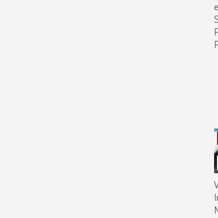
e
S
P
V
I
N