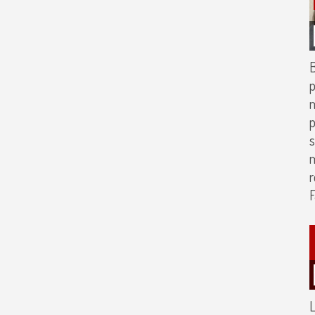
p
m
p
s
m
r
F
L