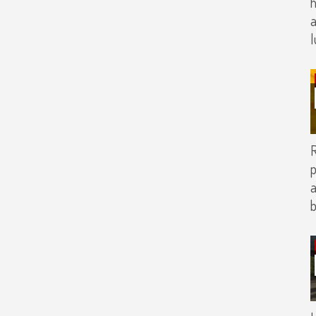
h
a
l
p
a
b