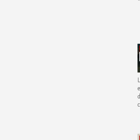
L
e
d
c