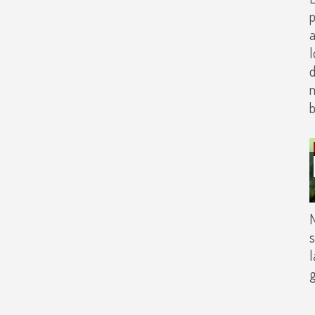
p
a
d
b
N
s
l
g