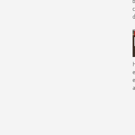
b
c
H
e
e