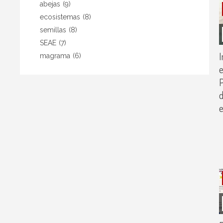
abejas
(9)
ecosistemas
(8)
semillas
(8)
SEAE
(7)
I
magrama
(6)
e
P
d