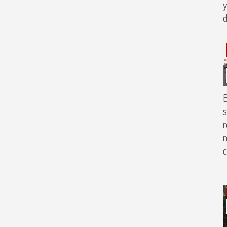
y
d
B
s
r
m
c