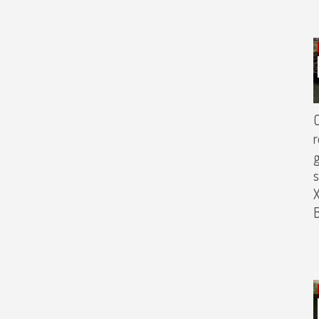
r
s
X
B