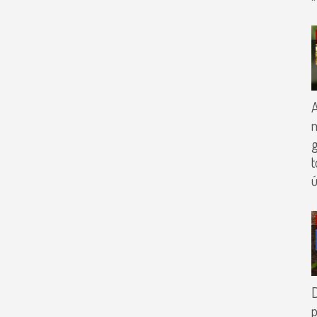
g
t
ú
D
p