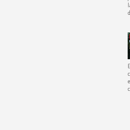
l
d
E
c
e
c