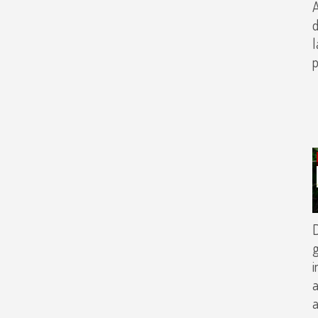
A
d
l
p
D
g
i