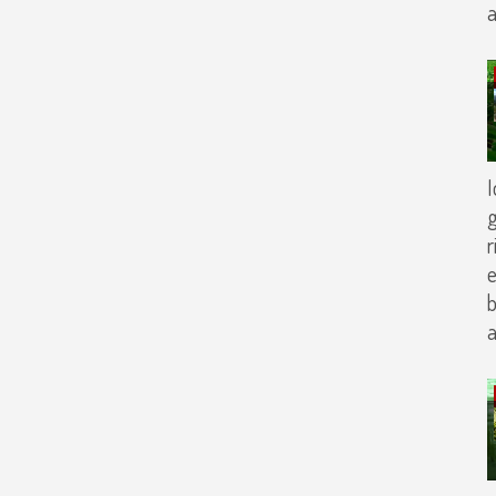
I
r
e
b
a