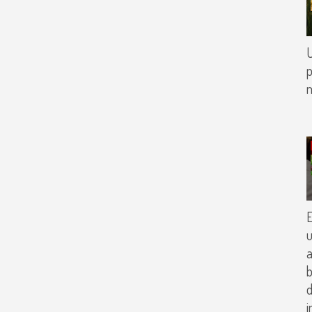
U
p
u
a
b
d
i