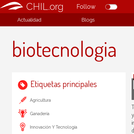
CHIL.org
Follow
Actualidad
Blogs
biotecnologia
Etiquetas principales
Agricultura
T
y
Ganadería
i
Innovación Y Tecnología
d