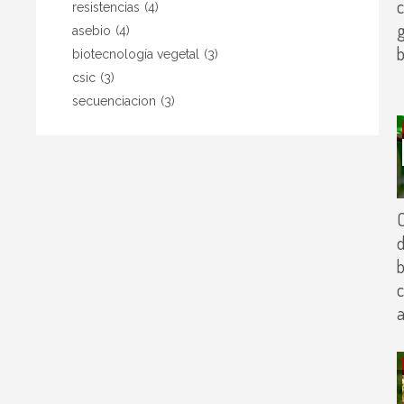
c
resistencias
(4)
g
asebio
(4)
b
biotecnología vegetal
(3)
csic
(3)
secuenciacion
(3)
C
d
b
c
a