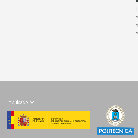
L
e
m
e
Impulsado por: