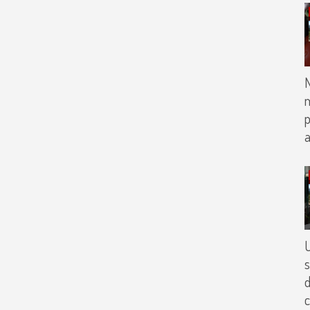
m
p
U
s
d
c