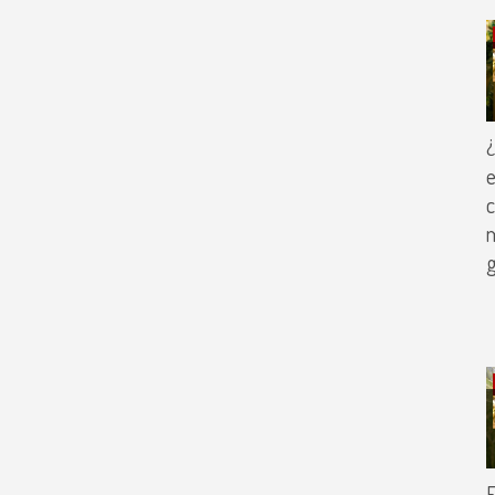
¿
e
c
m
E