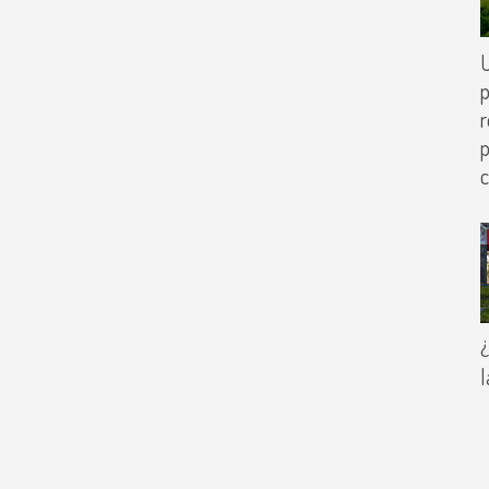
p
r
p
c
¿
l