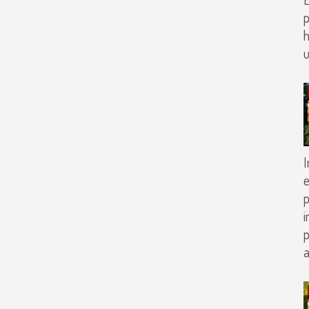
h
I
e
p
i
p
a