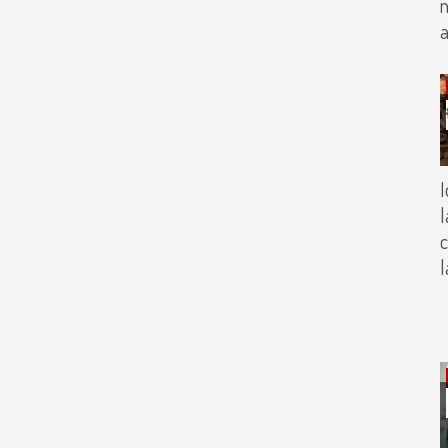
n
a
I
l
c
l