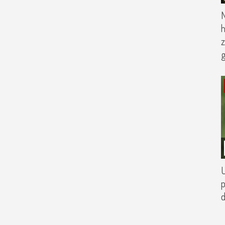
N
h
z
g
U
p
d