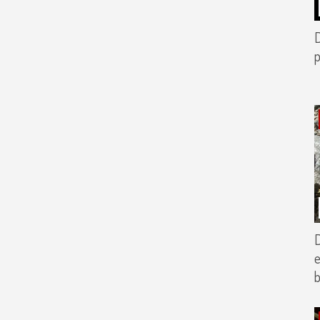
p
D
e
b