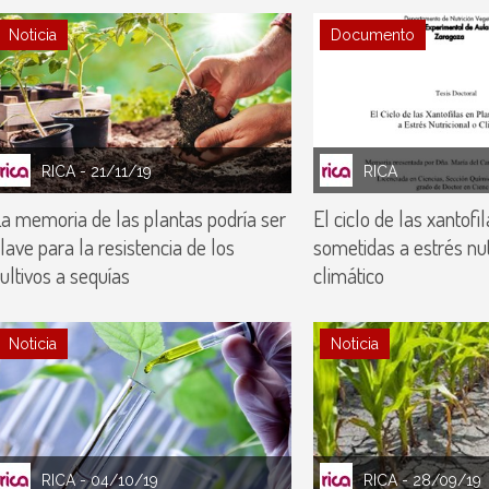
Noticia
Documento
RICA
- 21/11/19
RICA
a memoria de las plantas podría ser
El ciclo de las xantofi
lave para la resistencia de los
sometidas a estrés nut
ultivos a sequías
climático
Noticia
Noticia
RICA
- 04/10/19
RICA
- 28/09/19