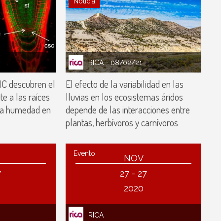
Noticia
RICA
- 08/02/21
IC descubren el
El efecto de la variabilidad en las
e a las raíces
lluvias en los ecosistemas áridos
rla humedad en
depende de las interacciones entre
plantas, herbívoros y carnívoros
Evento
NOV
7
27 - 27
2020
RICA