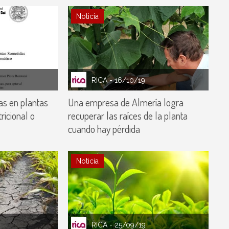
Noticia
RICA
- 16/10/19
las en plantas
Una empresa de Almería logra
ricional o
recuperar las raíces de la planta
cuando hay pérdida
Noticia
RICA
- 25/09/19