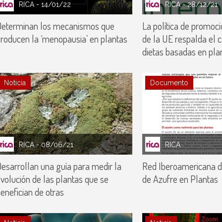
RICA
- 14/01/22
RICA
- 28/12/21
Determinan los mecanismos que
La política de promoc
roducen la ‘menopausia’ en plantas
de la UE respalda el 
dietas basadas en pla
Noticia
Documento
RICA
- 08/06/21
RICA
esarrollan una guía para medir la
Red Iberoamericana de
volución de las plantas que se
de Azufre en Plantas
enefician de otras