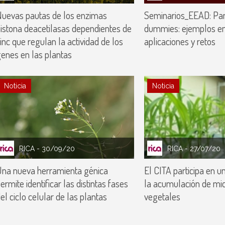
uevas pautas de los enzimas
Seminarios_EEAD: P
istona deacetilasas dependientes de
dummies: ejemplos en
inc que regulan la actividad de los
aplicaciones y retos
enes en las plantas
Noticia
Noticia
RICA
- 30/09/20
RICA
- 27/07/20
na nueva herramienta génica
El CITA participa en un
ermite identificar las distintas fases
la acumulación de mic
el ciclo celular de las plantas
vegetales