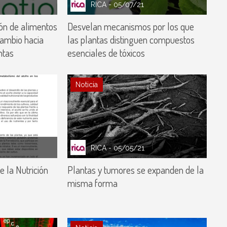
RICA
- 05/07/21
ión de alimentos
Desvelan mecanismos por los que
cambio hacia
las plantas distinguen compuestos
ntas
esenciales de tóxicos
Noticia
RICA
- 05/05/21
 la Nutrición
Plantas y tumores se expanden de la
misma forma