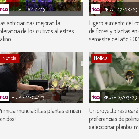
RICA
- 16/10/23
RICA
- 22/08/23
as antocianinas mejoran la
Ligero aumento del co
olerancia de los cultivos al estrés
de flores y plantas en
alino
semestre del año 20
Noticia
Noticia
RICA
- 11/04/23
RICA
- 07/03/23
rimicia mundial: ¡Las plantas emiten
Un proyecto rastreará
onidos!
preferencias de polin
seleccionar plantas m