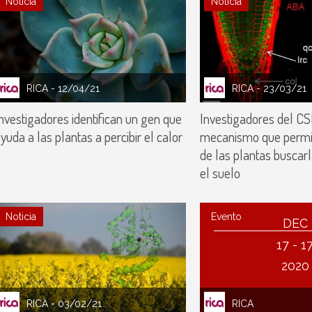
Noticia
Noticia
RICA
- 12/04/21
RICA
- 23/03/21
nvestigadores identifican un gen que
Investigadores del CS
yuda a las plantas a percibir el calor
mecanismo que permit
de las plantas busca
el suelo
Noticia
Evento
DEC
17 - 1
2020
RICA
- 03/02/21
RICA