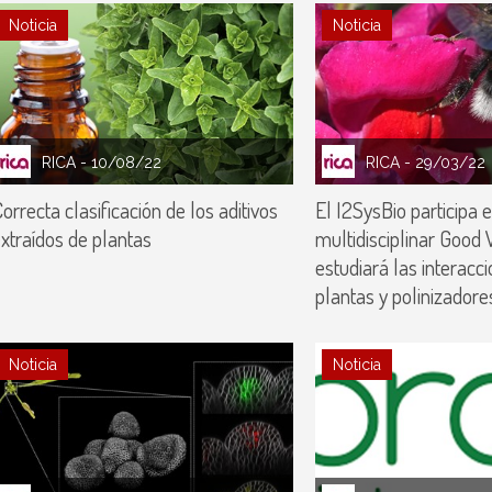
Noticia
Noticia
RICA
- 10/08/22
RICA
- 29/03/22
orrecta clasificación de los aditivos
El I2SysBio participa 
xtraídos de plantas
multidisciplinar Good 
estudiará las interacc
plantas y polinizadore
Noticia
Noticia