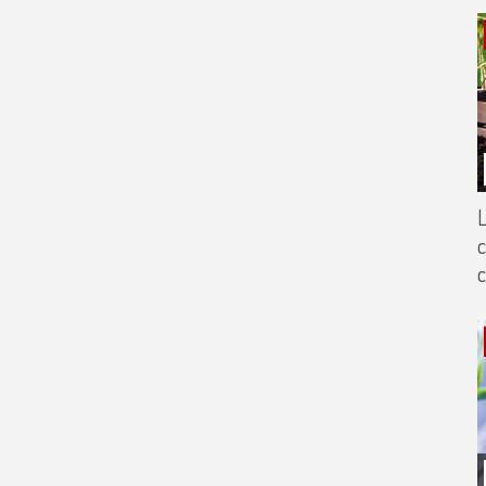
L
c
c