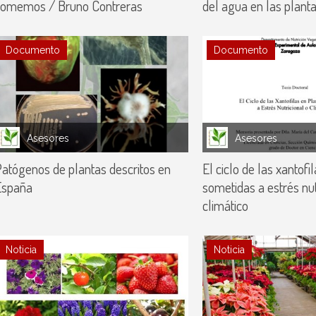
comemos / Bruno Contreras
del agua en las planta
Documento
Documento
Asesores
Asesores
atógenos de plantas descritos en
El ciclo de las xantofi
España
sometidas a estrés nut
climático
Noticia
Noticia