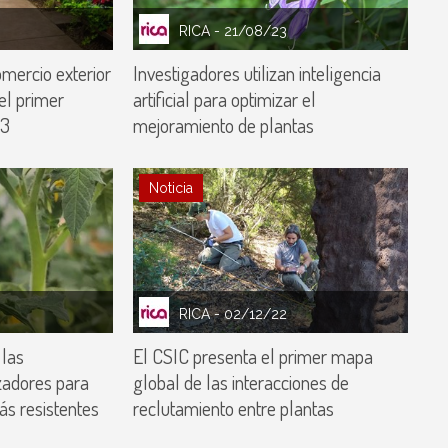
RICA
- 21/08/23
mercio exterior
Investigadores utilizan inteligencia
 el primer
artificial para optimizar el
23
mejoramiento de plantas
Noticia
RICA
- 02/12/22
 las
El CSIC presenta el primer mapa
izadores para
global de las interacciones de
ás resistentes
reclutamiento entre plantas