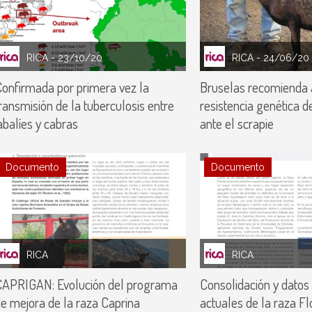
RICA
- 23/10/20
RICA
- 24/06/20
onfirmada por primera vez la
Bruselas recomienda 
ransmisión de la tuberculosis entre
resistencia genética d
abalíes y cabras
ante el scrapie
Documento
Documento
RICA
RICA
CAPRIGAN: Evolución del programa
Consolidación y datos
e mejora de la raza Caprina
actuales de la raza Fl