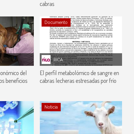
cabras
Documento
RICA
conómico del
El perfil metabolómico de sangre en
ros beneficios
cabras lecheras estresadas por frío
Noticia