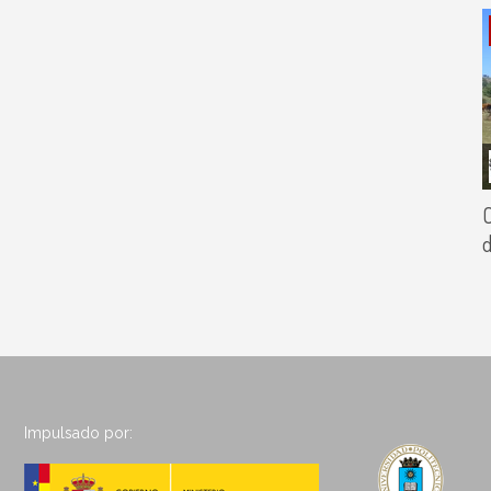
O
d
Impulsado por: