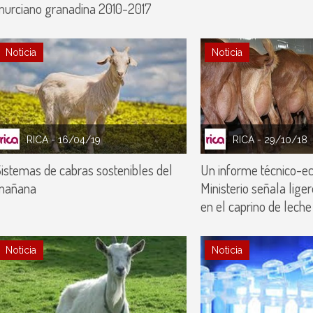
urciano granadina 2010-2017
Noticia
Noticia
RICA
- 16/04/19
RICA
- 29/10/18
istemas de cabras sostenibles del
Un informe técnico-e
mañana
Ministerio señala lige
en el caprino de leche
Noticia
Noticia