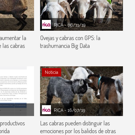
RICA
- 06/11/19
aumentar la
Ovejas y cabras con GPS: la
e las cabras
trashumancia Big Data
Noticia
RICA
- 16/07/19
 productivos
Las cabras pueden distinguir las
orida
emociones por los balidos de otras