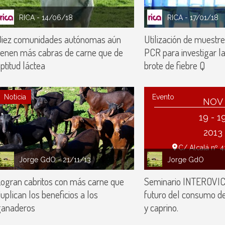
RICA
- 14/06/18
RICA
- 17/01/18
Diez comunidades autónomas aún
Utilización de muestr
ienen más cabras de carne que de
PCR para investigar l
ptitud láctea
brote de fiebre Q
Noticia
Evento
NOV
19 - 1
2013
C/ Alcalá nº 4
Jorge GdO
- 21/11/13
Jorge GdO
ogran cabritos con más carne que
Seminario INTEROVIC:
uplican los beneficios a los
futuro del consumo de
ganaderos
y caprino.