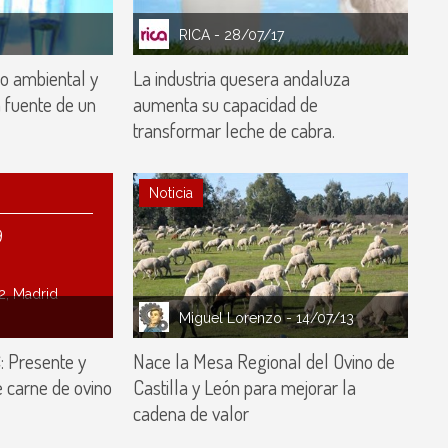
RICA
- 28/07/17
eo ambiental y
La industria quesera andaluza
a fuente de un
aumenta su capacidad de
transformar leche de cabra.
Noticia
9
2, Madrid
Miguel Lorenzo
- 14/07/13
 Presente y
Nace la Mesa Regional del Ovino de
 carne de ovino
Castilla y León para mejorar la
cadena de valor