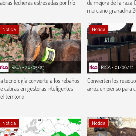
abras lecheras estresadas por frío
de mejora de la raza 
murciano granadina 2
Noticia
Noticia
RICA
- 26/05/23
RICA
- 01/06/21
a tecnología convierte a los rebaños
Convierten los residuos
e cabras en gestoras inteligentes
arroz en pienso para 
el territorio
Noticia
Noticia