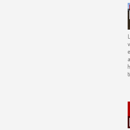
L
v
e
a
t