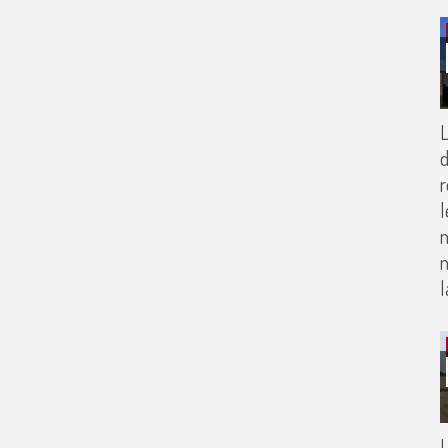
L
d
r
l
m