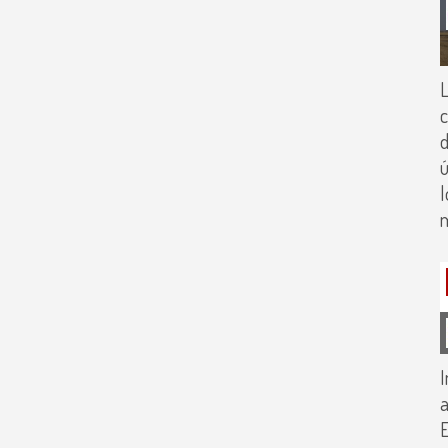
L
c
d
m
I
a