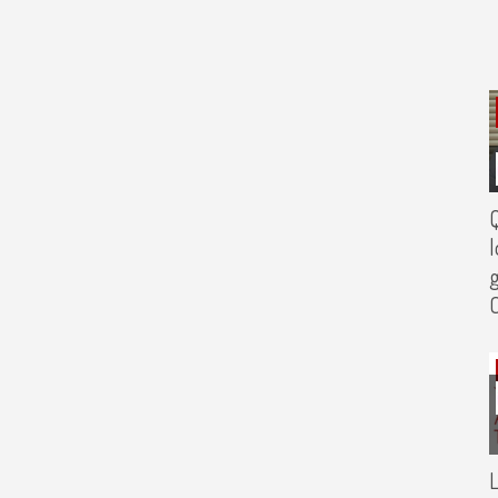
Q
l
g
C
L