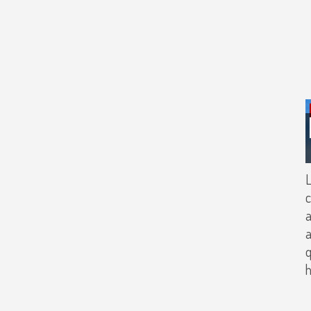
L
c
a
a
q
h