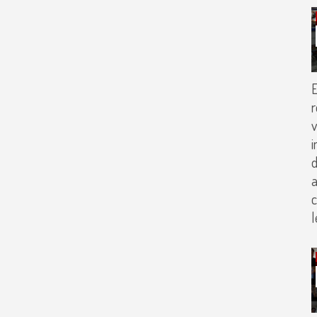
E
r
v
i
d
a
c