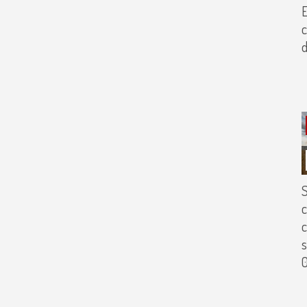
c
d
c
c
s