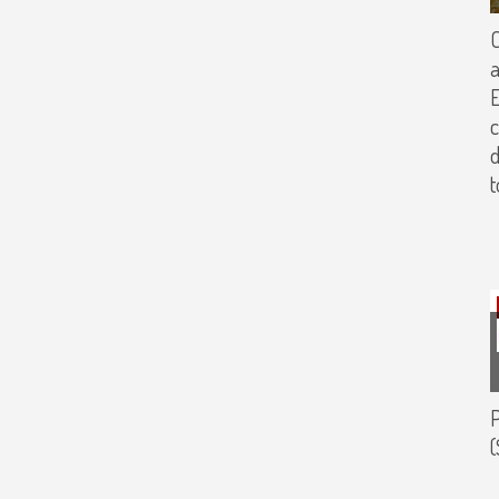
C
a
c
d
t
P