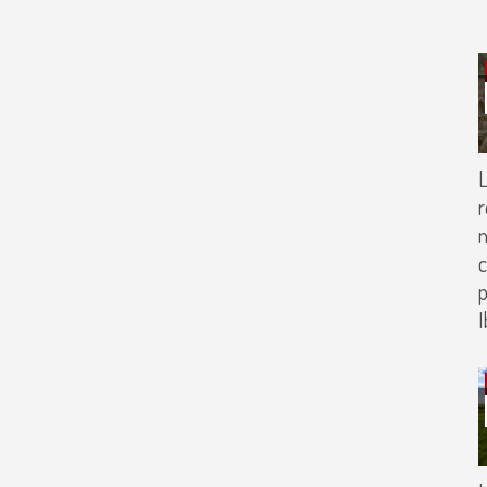
L
r
n
p
I