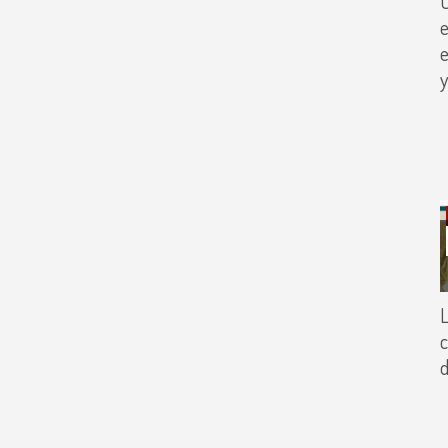
C
e
e
y
L
c
d