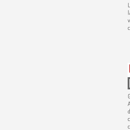
l
v
c
A
d
c