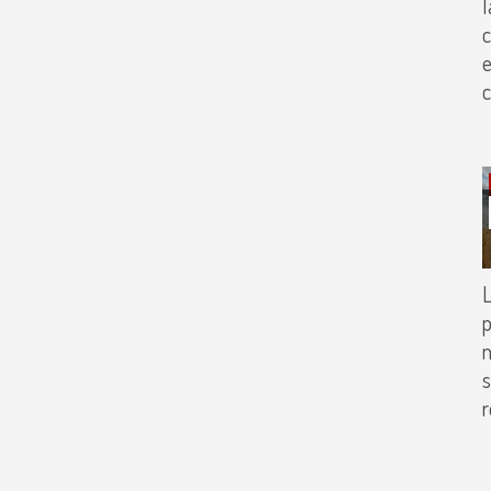
l
c
L
p
m
s
r