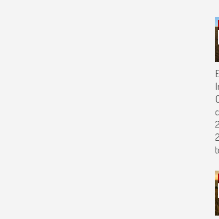
E
I
C
2
2
t