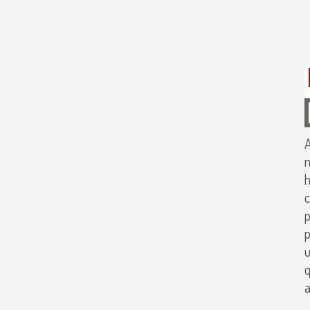
A
n
h
c
p
u
q
a