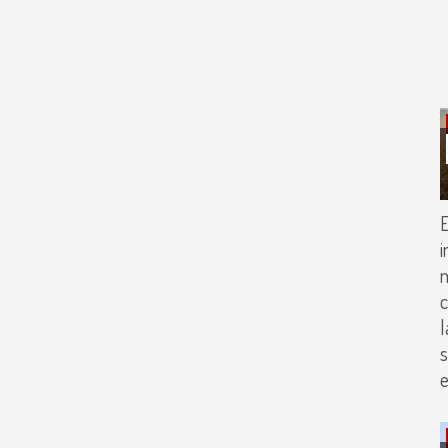
i
m
c
l
s
e