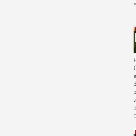
e
P
C
e
p
a
p
c