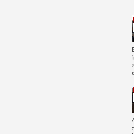
E
f
e
s
A
c