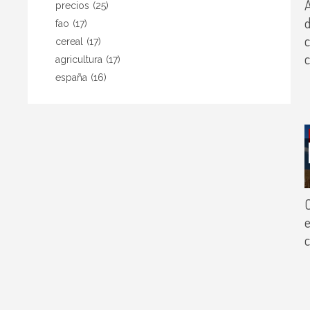
A
precios
(25)
d
fao
(17)
cereal
(17)
c
agricultura
(17)
españa
(16)
C
e
c