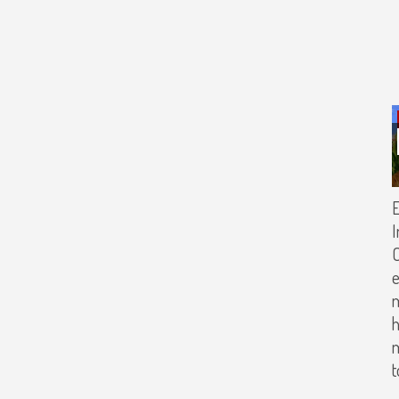
E
I
C
e
h
m
t