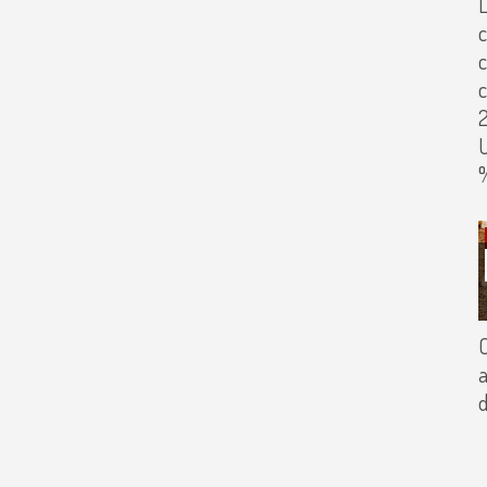
L
c
c
U
C
a