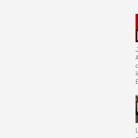
J
A
c
L
p