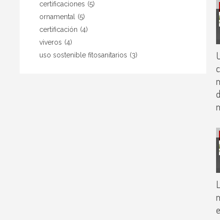
certificaciones
(5)
ornamental
(5)
certificación
(4)
viveros
(4)
U
uso sostenible fitosanitarios
(3)
c
m
d
m
L
m
e