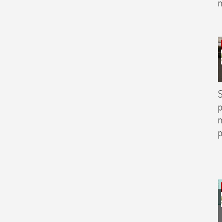
m
m
p