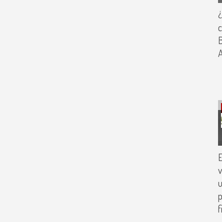
¿
c
B
A
E
v
u
p
f