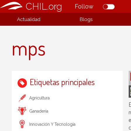
CHIL.org
Follow
Actualidad
Blogs
mps
Etiquetas principales
Agricultura
E
n
Ganadería
e
Innovación Y Tecnología
c