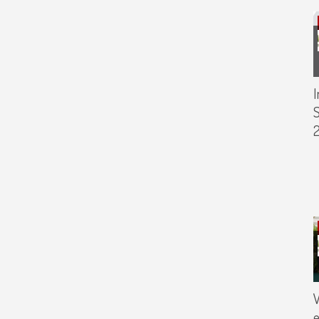
I
S
V