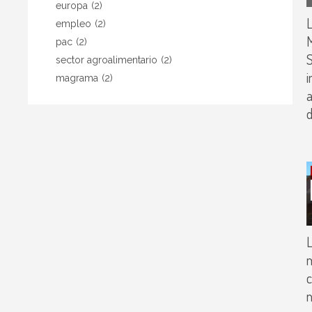
europa
(2)
L
empleo
(2)
pac
(2)
S
sector agroalimentario
(2)
i
magrama
(2)
a
d
m
c