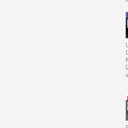
L
C
M
(
s
G