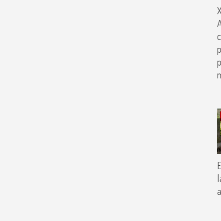
X
A
c
p
p
E
l
a