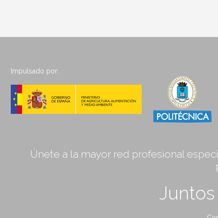
Impulsado por:
Únete a la mayor red profesional especia
Junto
Con