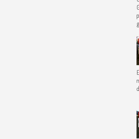
G
p
g
E
m
d