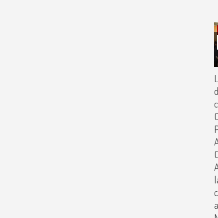
L
d
c
O
P
A
C
A
l
c
a
N