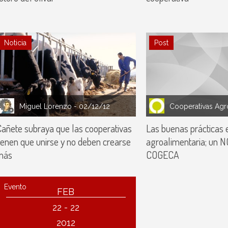
Noticia
Post
Miguel Lorenzo
- 02/12/12
añete subraya que las cooperativas
Las buenas prácticas 
ienen que unirse y no deben crearse
agroalimentaria; un N
más
COGECA
Evento
FEB
22 - 22
2012