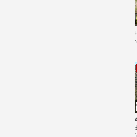
E
r
A
d
f