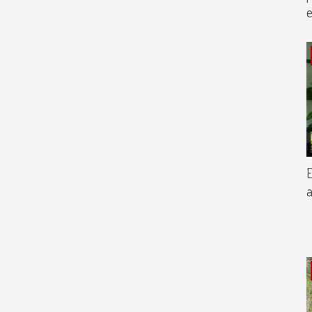
e
E
a