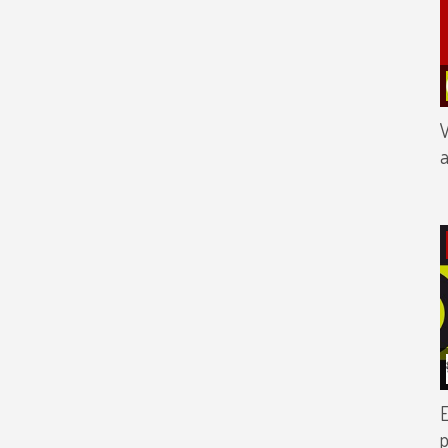
V
a
E
p