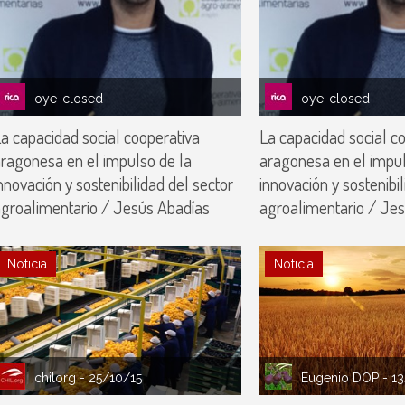
oye-closed
oye-closed
a capacidad social cooperativa
La capacidad social c
ragonesa en el impulso de la
aragonesa en el impul
nnovación y sostenibilidad del sector
innovación y sostenibil
groalimentario / Jesús Abadías
agroalimentario / Je
Noticia
Noticia
chilorg
- 25/10/15
Eugenio DOP
- 1