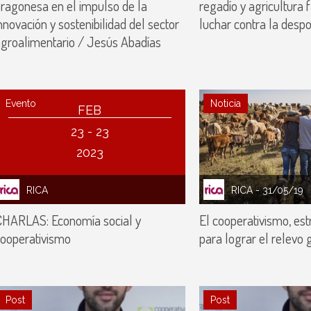
ragonesa en el impulso de la
regadío y agricultura 
nnovación y sostenibilidad del sector
luchar contra la despo
groalimentario / Jesús Abadías
Evento
Noticia
FEB
23 - 23
2023
RICA
RICA
- 31/05/19
CHARLAS: Economía social y
El cooperativismo, est
ooperativismo
para lograr el relevo 
Post
Post