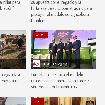
familiar para
su apuesta por el regadío y la
blación"
fortaleza de su cooperativismo para
proteger el modelo de agricultura
familiar
Noticia
RICA
- 30/03/19
rategia clave
Luis Planas destaca el modelo
generacional
empresarial cooperativo como eje
vertebrador del mundo rural
Post