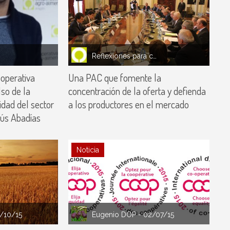
Reflexiones para compartir
ooperativa
Una PAC que fomente la
so de la
concentración de la oferta y defienda
idad del sector
a los productores en el mercado
sús Abadías
Noticia
3/10/15
Eugenio DOP
- 02/07/15