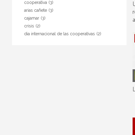
U
cooperativa
(3)
r
arias cañete
(3)
a
cajamar
(3)
crisis
(2)
dia internacional de las cooperativas
(2)
L