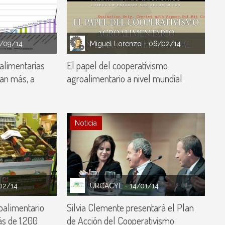
4/09/14
Miguel Lorenzo
- 06/02/14
alimentarias
El papel del cooperativismo
an más, a
agroalimentario a nivel mundial
Noticia
02/14
URCACYL
- 14/01/14
oalimentario
Silvia Clemente presentará el Plan
s de 1.200
de Acción del Cooperativismo