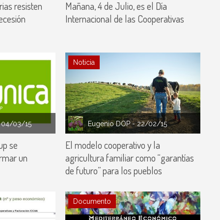
ias resisten
Mañana, 4 de Julio, es el Día
ecesión
Internacional de las Cooperativas
Noticia
 04/03/15
Eugenio DOP
- 22/02/15
up se
El modelo cooperativo y la
ormar un
agricultura familiar como “garantías
de futuro” para los pueblos
Documento