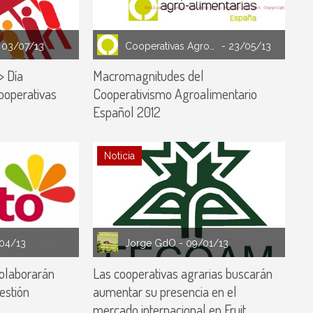
 03/07/13
Cooperativas Agro-alimentarias España
- 23/05/13
> Día
Macromagnitudes del
ooperativas
Cooperativismo Agroalimentario
Español 2012
Noticia
/04/13
Jorge GdO
- 09/01/13
olaborarán
Las cooperativas agrarias buscarán
estión
aumentar su presencia en el
mercado internacional en Fruit