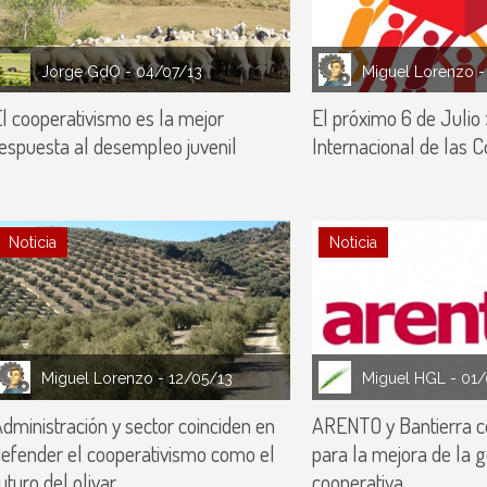
Jorge GdO
- 04/07/13
Miguel Lorenzo
-
l cooperativismo es la mejor
El próximo 6 de Julio 
espuesta al desempleo juvenil
Internacional de las C
Noticia
Noticia
Miguel Lorenzo
- 12/05/13
Miguel HGL
- 01
dministración y sector coinciden en
ARENTO y Bantierra c
efender el cooperativismo como el
para la mejora de la g
uturo del olivar
cooperativa