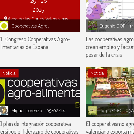
25 - 26
2015
Avda de las Cortes Valencianas 60. 46015 Valencia
Cooperativas Agro-alimentarias España
Eugenio DOP
- 1
II Congreso Cooperativas Agro-
Las cooperativas agro
limentarias de España
crean empleo y factur
pesar de la crisis
Noticia
Noticia
Miguel Lorenzo
- 05/02/14
Jorge GdO
- 03/
l plan de integración cooperativa
El cooperativismo agr
ersigue el liderazgo de cooperativas
valenciano exporta má