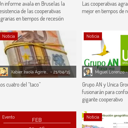
n informe avala en Bruselas la
Las cooperativas agrar
esistencia de las cooperativas
mejor en tiempos de r
grarias en tiempos de recesión
Noticia
Noticia
Xabier Iraola Agirrezabala
- 21/04/15
Miguel Lorenzo
-
os cuatro del “taco”
Grupo AN y Unica Gro
fusionarán para conf
gigante cooperativo
Evento
Noticia
FEB