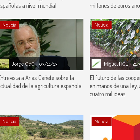
spañolas a nivel mundial
millones de euros anu
Noticia
Noticia
Jorge GdO
- 03/11/13
Miguel HGL
- 21/
ntrevista a Arias Cañete sobre la
El futuro de las coope
ctualidad de la agricultura española
en manos de una ley, un
cuatro mil ideas
Noticia
Noticia